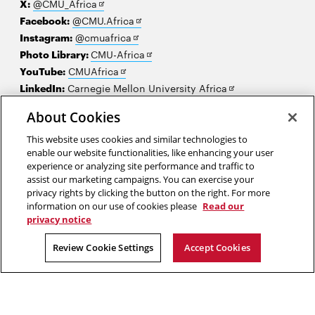
Opens
X:
@CMU_Africa
window
in
Opens
Facebook:
@CMU.Africa
new
Opens
in
Instagram:
@cmuafrica
window
in
new
Opens
Photo Library:
CMU-Africa
Opens
new
window
in
YouTube:
CMUAfrica
in
window
new
Opens
LinkedIn:
Carnegie Mellon University Africa
new
window
in
About Cookies
window
new
Nous contacter
window
This website uses cookies and similar technologies to
Carrières
enable our website functionalities, like enhancing your user
experience or analyzing site performance and traffic to
Faire un don
assist our marketing campaigns. You can exercise your
privacy rights by clicking the button on the right. For more
Ressources du corps enseignant et du personnel
information on our use of cookies please
Read our
privacy notice
2026 Carnegie Mellon University /
Legal
Review Cookie Settings
Accept Cookies