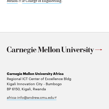
Mellon
et
le College of Engineering
.
Carnegie Mellon University Africa
Regional ICT Center of Excellence Bldg
Kigali Innovation City - Bumbogo
BP 6150, Kigali, Rwanda
Opens
africa-info@andrew.cmu.edu
in
new